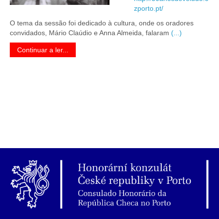
zporto.pt/
O tema da sessão foi dedicado à cultura, onde os oradores
convidados, Mário Claúdio e Anna Almeida, falaram
(...)
Continuar a ler...