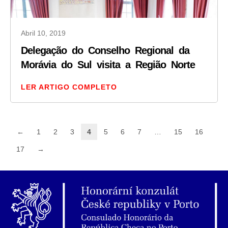
Abril 10, 2019
Delegação do Conselho Regional da
Morávia do Sul visita a Região Norte
LER ARTIGO COMPLETO
←
1
2
3
4
5
6
7
…
15
16
17
→